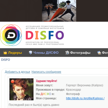
Лидеры
Члены ДИСФО
Фотографы
Фо
DISFO
Добавить в друзья
Написать сообщение
Здравствуйте!
Меня зовут:
Гергерт Вероника (Kalipso)
Проживаю в городе:
Краснодар
На
Д
И
С
Ф
О
я:
Фотограф
Моя страница:
http://disfo.ru /profile/Kalipso /
Последний раз я был(а) здесь давно