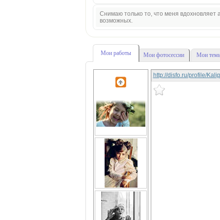
Снимаю только то, что меня вдохновляет а
возможных.
Мои работы
Мои фотосессии
Мои темы
http://disfo.ru/profile/Ka