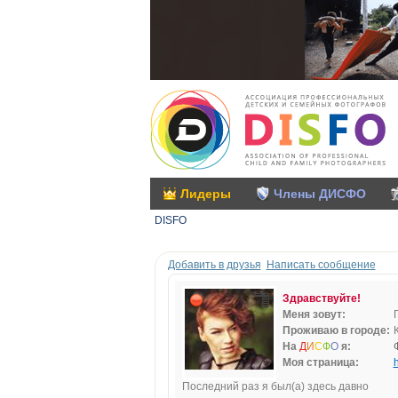
Лидеры
Члены ДИСФО
DISFO
Добавить в друзья
Написать сообщение
Здравствуйте!
Меня зовут:
Проживаю в городе:
На
Д
И
С
Ф
О
я:
Моя страница:
h
Последний раз я был(а) здесь давно