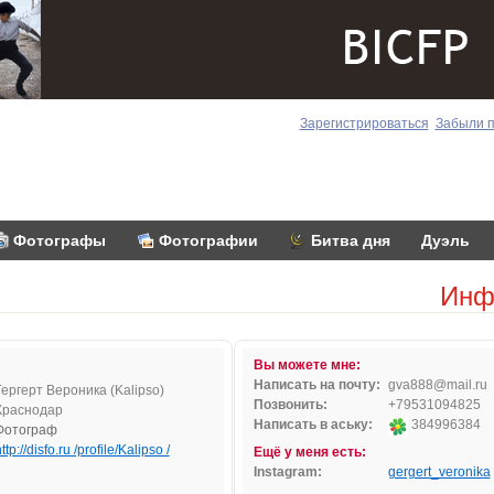
Зарегистрироваться
Забыли 
Фотографы
Фотографии
Битва дня
Дуэль
Инф
Вы можете мне:
Написать на почту:
gva88
8@m
ail.r
u
Гергерт Вероника (Kalipso)
Позвонить:
+79531094825
Краснодар
Написать в аську:
384996384
Фотограф
ttp://disfo.ru /profile/Kalipso /
Ещё у меня есть:
Instagram:
gergert_veronika