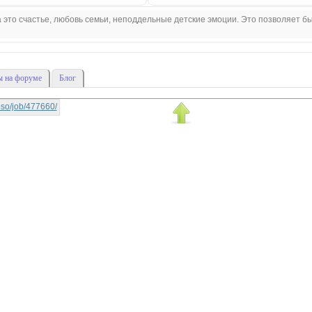
 это счастье, любовь семьи, неподдельные детские эмоции. Это позволяет б
 на форуме
Блог
lipso/job/477660/