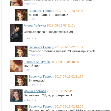
ответить
Вероника Гергерт
2017-09-10 23:44:35
Да это в Гаграх. Благодарю!
ответить
Алена Пайвина
2017-09-12 03:51:01
Очень здорово!!! Поздравляю с ФД
ответить
Вероника Гергерт
2017-09-13 02:31:09
Спасибо огромное милая!!! ООочень приятно!!!
ответить
Евгения Башкуева
2017-09-12 04:48:28
крутой кадр!
ответить
Вероника Гергерт
2017-09-13 02:31:24
Благодарю!
ответить
Ирина Хромова
2017-09-12 15:54:35
Вероничка с ФД, кадр прекрасен!!!
ответить
Вероника Гергерт
2017-09-13 02:32:05
Ирочка спасибо огромное сонц!!! АААх я тааак жалею что 