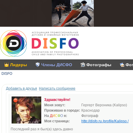
Лидеры
Члены ДИСФО
Фотографы
Фо
DISFO
Добавить в друзья
Написать сообщение
Здравствуйте!
Меня зовут:
Гергерт Вероника (Kalipso)
Проживаю в городе:
Краснодар
На
Д
И
С
Ф
О
я:
Фотограф
Моя страница:
http://disfo.ru /profile/Kalipso /
Последний раз я был(а) здесь давно