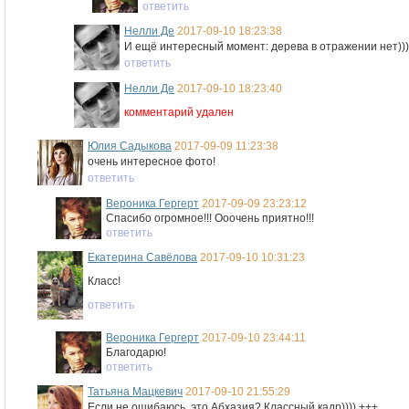
ответить
Нелли Де
2017-09-10 18:23:38
И ещё интересный момент: дерева в отражении нет)))
ответить
Нелли Де
2017-09-10 18:23:40
комментарий удален
Юлия Садыкова
2017-09-09 11:23:38
очень интересное фото!
ответить
Вероника Гергерт
2017-09-09 23:23:12
Спасибо огромное!!! Ооочень приятно!!!
ответить
Екатерина Савёлова
2017-09-10 10:31:23
Класс!
ответить
Вероника Гергерт
2017-09-10 23:44:11
Благодарю!
ответить
Татьяна Мацкевич
2017-09-10 21:55:29
Если не ошибаюсь, это Абхазия? Классный кадр)))) +++