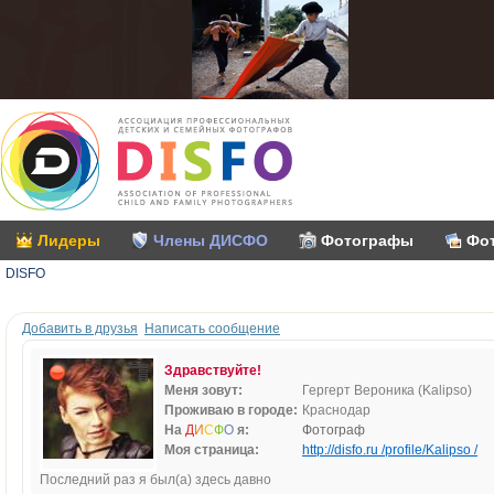
Лидеры
Члены ДИСФО
Фотографы
Фо
DISFO
Добавить в друзья
Написать сообщение
Здравствуйте!
Меня зовут:
Гергерт Вероника (Kalipso)
Проживаю в городе:
Краснодар
На
Д
И
С
Ф
О
я:
Фотограф
Моя страница:
http://disfo.ru /profile/Kalipso /
Последний раз я был(а) здесь давно