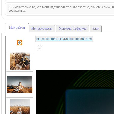
Снимаю только то, что меня вдохновляет а это счастье, любовь семьи,
возможных.
Мои работы
Мои фотосессии
Мои темы на форуме
Блог
http://disfo.ru/profile/Kalipso/job/589826/