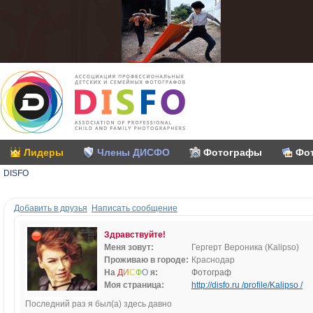
Лидеры
Члены ДИСФО
Фотографы
Фо
DISFO
Добавить в друзья
Написать сообщение
Здравствуйте!
Меня зовут:
Гергерт Вероника (Kalipso)
Проживаю в городе:
Краснодар
На
Д
И
С
Ф
О
я:
Фотограф
Моя страница:
http://disfo.ru /profile/Kalipso /
Последний раз я был(а) здесь давно