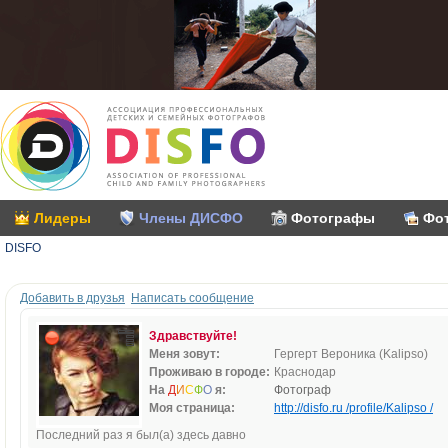
Лидеры
Члены ДИСФО
Фотографы
Фо
DISFO
Добавить в друзья
Написать сообщение
Здравствуйте!
Меня зовут:
Гергерт Вероника (Kalipso)
Проживаю в городе:
Краснодар
На
Д
И
С
Ф
О
я:
Фотограф
Моя страница:
http://disfo.ru /profile/Kalipso /
Последний раз я был(а) здесь давно