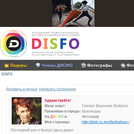
Лидеры
Члены ДИСФО
Фотографы
Фо
DISFO
Добавить в друзья
Написать сообщение
Здравствуйте!
Меня зовут:
Гергерт Вероника (Kalipso)
Проживаю в городе:
Краснодар
На
Д
И
С
Ф
О
я:
Фотограф
Моя страница:
http://disfo.ru /profile/Kalipso /
Последний раз я был(а) здесь давно