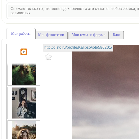
Снимаю только то, что меня вдохновляет а это счастье, любовь семьи,
возможных.
Мои работы
Мои фотосессии
Мои темы на форуме
Блог
http://disfo.ru/profile/Kalipso/job/586201/