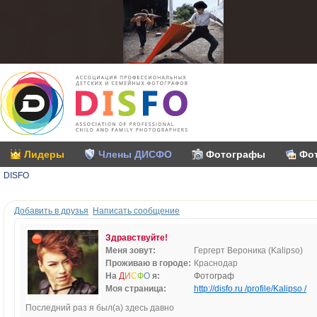
Лидеры
Члены ДИСФО
Фотографы
Фо
DISFO
Добавить в друзья
Написать сообщение
Здравствуйте!
Меня зовут:
Гергерт Вероника (Kalipso)
Проживаю в городе:
Краснодар
На
Д
И
С
Ф
О
я:
Фотограф
Моя страница:
http://disfo.ru /profile/Kalipso /
Последний раз я был(а) здесь давно