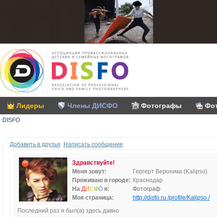
Лидеры
Члены ДИСФО
Фотографы
Фо
DISFO
Добавить в друзья
Написать сообщение
Здравствуйте!
Меня зовут:
Гергерт Вероника (Kalipso)
Проживаю в городе:
Краснодар
На
Д
И
С
Ф
О
я:
Фотограф
Моя страница:
http://disfo.ru /profile/Kalipso /
Последний раз я был(а) здесь давно