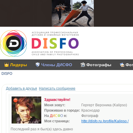
Лидеры
Члены ДИСФО
Фотографы
Фо
DISFO
Добавить в друзья
Написать сообщение
Здравствуйте!
Меня зовут:
Гергерт Вероника (Kalipso)
Проживаю в городе:
Краснодар
На
Д
И
С
Ф
О
я:
Фотограф
Моя страница:
http://disfo.ru /profile/Kalipso /
Последний раз я был(а) здесь давно