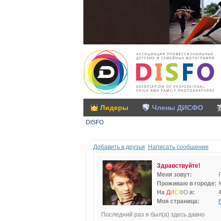
Лидеры
Члены ДИСФО
DISFO
Добавить в друзья
Написать сообщение
Здравствуйте!
Меня зовут:
Проживаю в городе:
На
Д
И
С
Ф
О
я:
Моя страница:
h
Последний раз я был(а) здесь давно