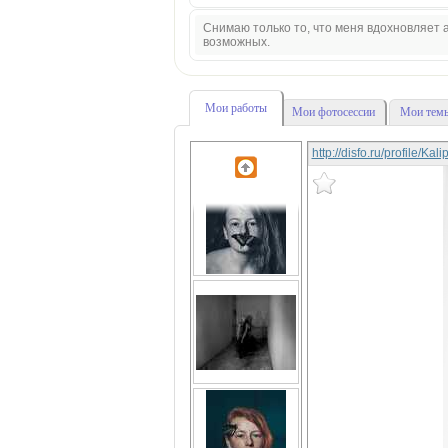
Снимаю только то, что меня вдохновляет а
возможных.
Мои работы
Мои фотосессии
Мои темы
http://disfo.ru/profile/Ka