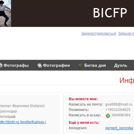
Зарегистрироваться
Забыли 
Фотографы
Фотографии
Битва дня
Дуэль
Инф
Вы можете мне:
Написать на почту:
g
va88
8@ma
i
l.
ru
Гергерт Вероника (Kalipso)
Позвонить:
+79531094825
Краснодар
Написать в аську:
384996384
Фотограф
ttp://disfo.ru /profile/Kalipso /
Ещё у меня есть:
Instagram:
gergert_veronika