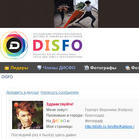
Лидеры
Члены ДИСФО
Фотографы
Фо
DISFO
Добавить в друзья
Написать сообщение
Здравствуйте!
Меня зовут:
Гергерт Вероника (Kalipso)
Проживаю в городе:
Краснодар
На
Д
И
С
Ф
О
я:
Фотограф
Моя страница:
http://disfo.ru /profile/Kalipso /
Последний раз я был(а) здесь давно