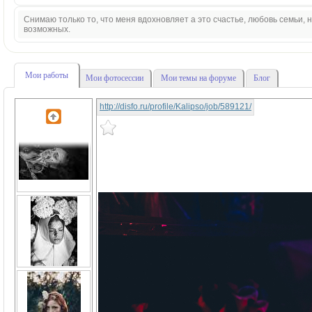
Снимаю только то, что меня вдохновляет а это счастье, любовь семьи,
возможных.
Мои работы
Мои фотосессии
Мои темы на форуме
Блог
http://disfo.ru/profile/Kalipso/job/589121/