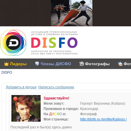
Лидеры
Члены ДИСФО
Фотографы
Фо
DISFO
Добавить в друзья
Написать сообщение
Здравствуйте!
Меня зовут:
Гергерт Вероника (Kalipso)
Проживаю в городе:
Краснодар
На
Д
И
С
Ф
О
я:
Фотограф
Моя страница:
http://disfo.ru /profile/Kalipso /
Последний раз я был(а) здесь давно