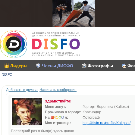
Лидеры
Члены ДИСФО
Фотографы
Фо
DISFO
Добавить в друзья
Написать сообщение
Здравствуйте!
Меня зовут:
Гергерт Вероника (Kalipso)
Проживаю в городе:
Краснодар
На
Д
И
С
Ф
О
я:
Фотограф
Моя страница:
http://disfo.ru /profile/Kalipso /
Последний раз я был(а) здесь давно