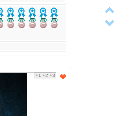
+1
+2
+3