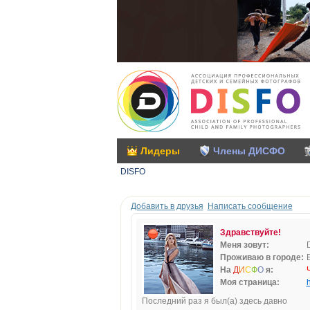
Лидеры
Члены ДИСФО
DISFO
Добавить в друзья
Написать сообщение
Здравствуйте!
Меня зовут:
Проживаю в городе:
На
Д
И
С
Ф
О
я:
Моя страница:
h
Последний раз я был(а) здесь давно