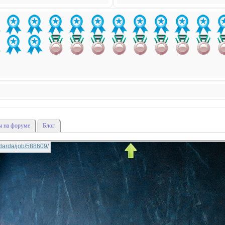
 на форуме
Блог
nadarda/job/588609/