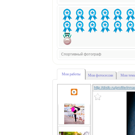
Спортивный фотограф
Мои работы
Мои фотосессии
Мои темы
http://disfo.ru/profile/in