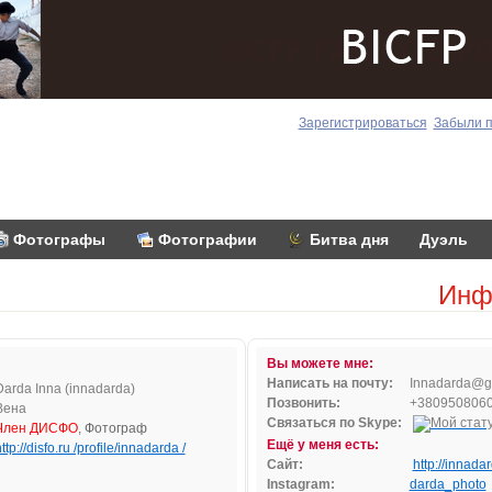
Зарегистрироваться
Забыли 
Фотографы
Фотографии
Битва дня
Дуэль
Инф
Вы можете мне:
Написать на почту:
In
na
darda
@g
Darda Inna (innadarda)
Позвонить:
+380950806
Вена
Связаться по Skype:
Член ДИСФО
, Фотограф
Ещё у меня есть:
ttp://disfo.ru /profile/innadarda /
Сайт:
http://innada
Instagram:
darda_photo