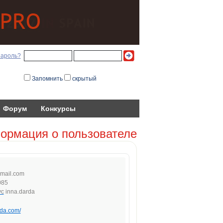
пароль?
Запомнить
скрытый
Форум
Конкурсы
ормация о пользователе
ma
il.c
om
085
inna.darda
rda.com/