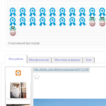
Спортивный фотограф
Мои работы
Мои фотосессии
Мои темы на форуме
Блог
http://disfo.ru/profile/innadarda/job/571248/