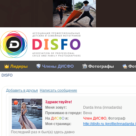
Лидеры
Члены ДИСФО
Фотографы
Фо
DISFO
Добавить в друзья
Написать сообщение
Здравствуйте!
Меня зовут:
Darda Inna (innadarda)
Проживаю в городе:
Вена
На
Д
И
С
Ф
О
я:
Член ДИСФО
, Фотограф
Моя страница:
http://disfo.ru /profile/innadarda /
Последний раз я был(а) здесь давно