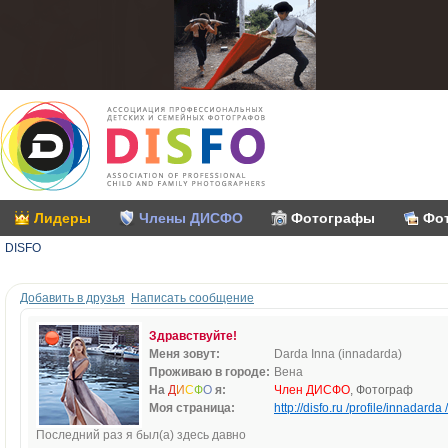
Лидеры
Члены ДИСФО
Фотографы
Фо
DISFO
Добавить в друзья
Написать сообщение
Здравствуйте!
Меня зовут:
Darda Inna (innadarda)
Проживаю в городе:
Вена
На
Д
И
С
Ф
О
я:
Член ДИСФО
, Фотограф
Моя страница:
http://disfo.ru /profile/innadarda /
Последний раз я был(а) здесь давно