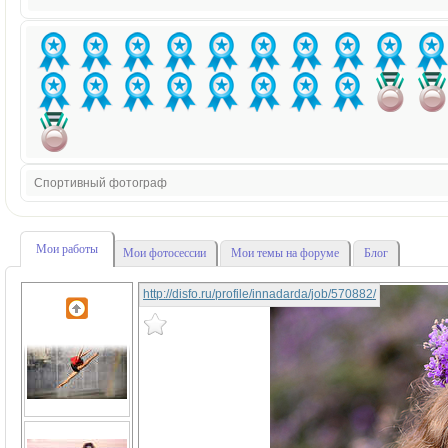
Спортивный фотограф
Мои работы
Мои фотосессии
Мои темы на форуме
Блог
http://disfo.ru/profile/innadarda/job/570882/