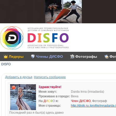
Лидеры
Члены ДИСФО
Фотографы
Фо
DISFO
Добавить в друзья
Написать сообщение
Здравствуйте!
Меня зовут:
Darda Inna (innadarda)
Проживаю в городе:
Вена
На
Д
И
С
Ф
О
я:
Член ДИСФО
, Фотограф
Моя страница:
http://disfo.ru /profile/innadarda /
Последний раз я был(а) здесь давно