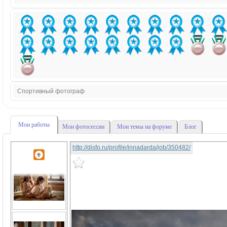
Спортивный фотограф
Мои работы
Мои фотосессии
Мои темы на форуме
Блог
http://disfo.ru/profile/innadarda/job/350482/