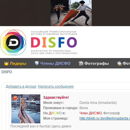
Лидеры
Члены ДИСФО
Фотографы
Фо
DISFO
Добавить в друзья
Написать сообщение
Здравствуйте!
Меня зовут:
Darda Inna (innadarda)
Проживаю в городе:
Вена
На
Д
И
С
Ф
О
я:
Член ДИСФО
, Фотограф
Моя страница:
http://disfo.ru /profile/innadarda /
Последний раз я был(а) здесь давно