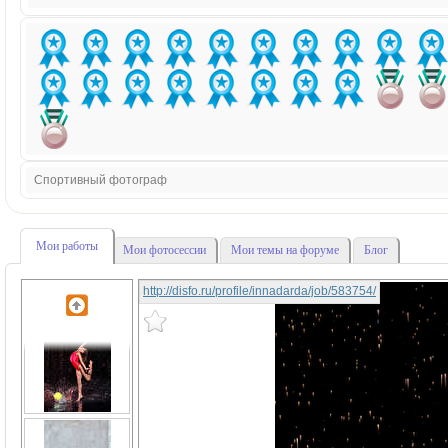
Спортивный фотограф
Мои работы
Мои фотосессии
Мои темы на форуме
Блог
http://disfo.ru/profile/innadarda/job/583754/