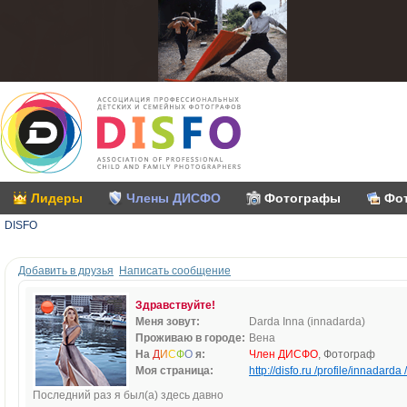
Лидеры
Члены ДИСФО
Фотографы
Фо
DISFO
Добавить в друзья
Написать сообщение
Здравствуйте!
Меня зовут:
Darda Inna (innadarda)
Проживаю в городе:
Вена
На
Д
И
С
Ф
О
я:
Член ДИСФО
, Фотограф
Моя страница:
http://disfo.ru /profile/innadarda /
Последний раз я был(а) здесь давно