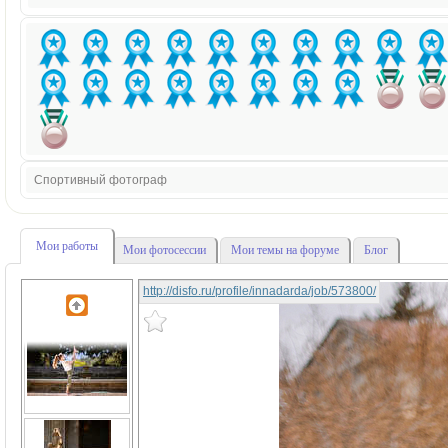
Спортивный фотограф
Мои работы
Мои фотосессии
Мои темы на форуме
Блог
http://disfo.ru/profile/innadarda/job/573800/