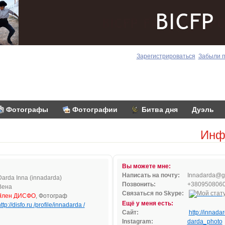
Зарегистрироваться
Забыли 
Фотографы
Фотографии
Битва дня
Дуэль
Инф
Вы можете мне:
Написать на почту:
I
nna
dard
a@
Darda Inna (innadarda)
Позвонить:
+380950806
Вена
Связаться по Skype:
Член ДИСФО
, Фотограф
Ещё у меня есть:
ttp://disfo.ru /profile/innadarda /
Сайт:
http://innada
Instagram:
darda_photo