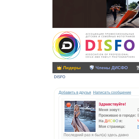
Лидеры
Члены ДИСФО
DISFO
Добавить в друзья
Написать сообщение
Здравствуйте!
Меня зовут:
Проживаю в городе:
На
Д
И
С
Ф
О
я:
Моя страница:
h
Последний раз я был(а) здесь давно