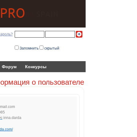
пароль?
Запомнить
скрытый
Форум
Конкурсы
ормация о пользователе
gm
a
i
l.co
m
085
inna.darda
rda.com/