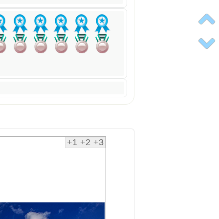
+1
+2
+3