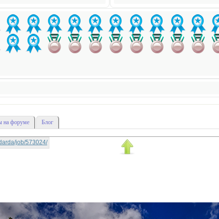
 на форуме
Блог
nadarda/job/573024/