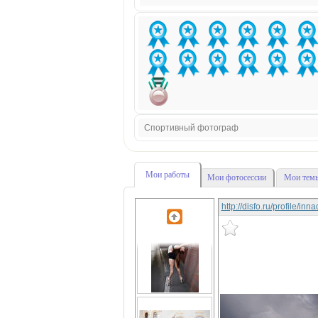
Спортивный фотограф
Мои работы
Мои фотосессии
Мои темы
http://disfo.ru/profile/in