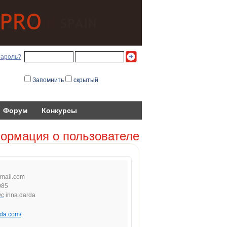
пароль?
Запомнить
скрытый
Форум
Конкурсы
ормация о пользователе
ma
il.c
om
085
inna.darda
rda.com/