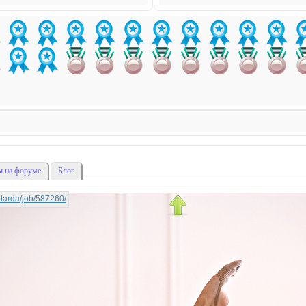
 на форуме
Блог
nadarda/job/587260/