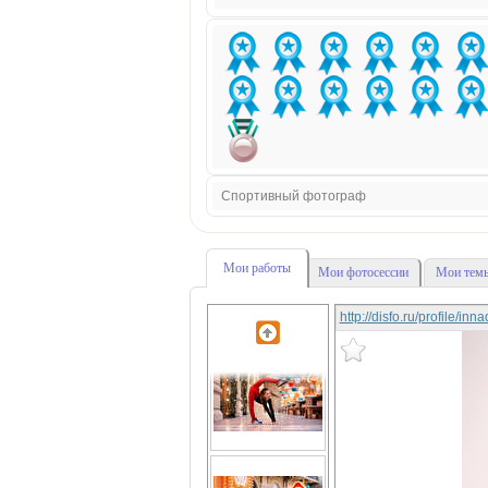
Спортивный фотограф
Мои работы
Мои фотосессии
Мои темы
http://disfo.ru/profile/in