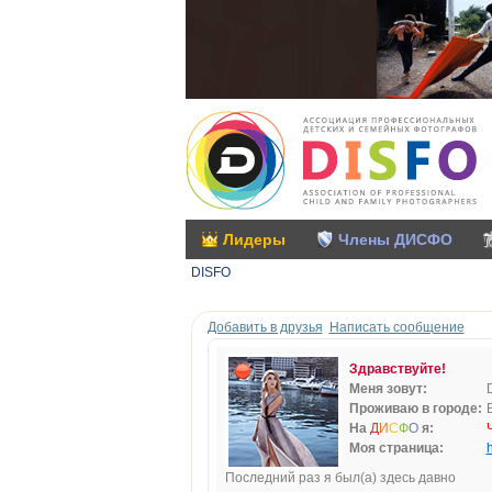
Лидеры
Члены ДИСФО
DISFO
Добавить в друзья
Написать сообщение
Здравствуйте!
Меня зовут:
Проживаю в городе:
На
Д
И
С
Ф
О
я:
Моя страница:
h
Последний раз я был(а) здесь давно