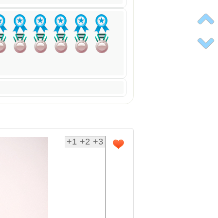
+1
+2
+3