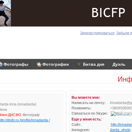
Зарегистрироваться
Забыли 
Фотографы
Фотографии
Битва дня
Дуэль
Инф
Вы можете мне:
Написать на почту:
Inn
adard
a@g
Darda Inna (innadarda)
Позвонить:
+380950806
Вена
Связаться по Skype:
Член ДИСФО
, Фотограф
Ещё у меня есть:
ttp://disfo.ru /profile/innadarda /
Сайт:
http://innada
Instagram:
darda_photo