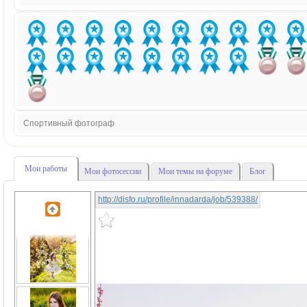
Спортивный фотограф
Мои работы
Мои фотосессии
Мои темы на форуме
Блог
http://disfo.ru/profile/innadarda/job/539388/