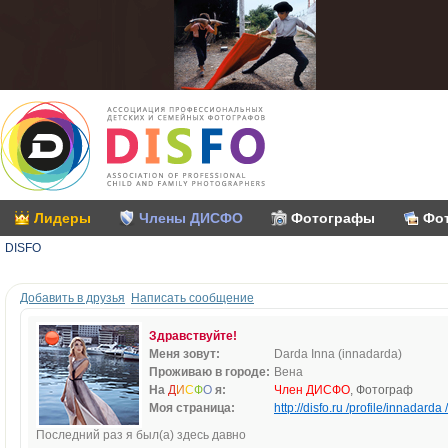
Лидеры
Члены ДИСФО
Фотографы
Фо
DISFO
Добавить в друзья
Написать сообщение
Здравствуйте!
Меня зовут:
Darda Inna (innadarda)
Проживаю в городе:
Вена
На
Д
И
С
Ф
О
я:
Член ДИСФО
, Фотограф
Моя страница:
http://disfo.ru /profile/innadarda /
Последний раз я был(а) здесь давно