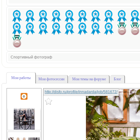
Спортивный фотограф
Мои работы
Мои фотосессии
Мои темы на форуме
Блог
http://disfo.ru/profile/innadarda/job/581672/