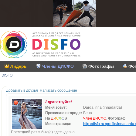
Лидеры
Члены ДИСФО
Фотографы
Фо
DISFO
Добавить в друзья
Написать сообщение
Здравствуйте!
Меня зовут:
Darda Inna (innadarda)
Проживаю в городе:
Вена
На
Д
И
С
Ф
О
я:
Член ДИСФО
, Фотограф
Моя страница:
http://disfo.ru /profile/innadarda /
Последний раз я был(а) здесь давно