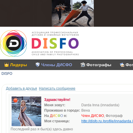
Лидеры
Члены ДИСФО
Фотографы
Фо
DISFO
Добавить в друзья
Написать сообщение
Здравствуйте!
Меня зовут:
Darda Inna (innadarda)
Проживаю в городе:
Вена
На
Д
И
С
Ф
О
я:
Член ДИСФО
, Фотограф
Моя страница:
http://disfo.ru /profile/innadarda /
Последний раз я был(а) здесь давно