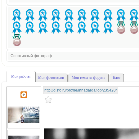
Спортивный фотограф
Мои работы
Мои фотосессии
Мои темы на форуме
Блог
http://disfo.ru/profile/innadarda/job/235420/