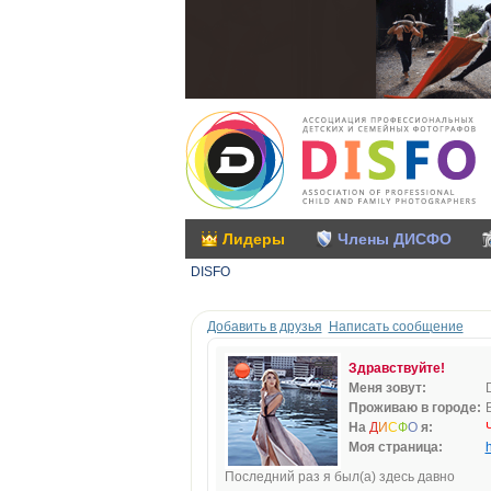
Лидеры
Члены ДИСФО
DISFO
Добавить в друзья
Написать сообщение
Здравствуйте!
Меня зовут:
Проживаю в городе:
На
Д
И
С
Ф
О
я:
Моя страница:
h
Последний раз я был(а) здесь давно