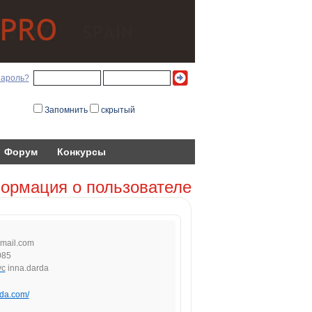
пароль?
Запомнить
скрытый
Форум
Конкурсы
ормация о пользователе
gm
a
il.c
om
085
inna.darda
rda.com/