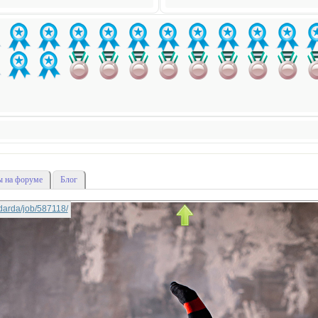
 на форуме
Блог
nadarda/job/587118/