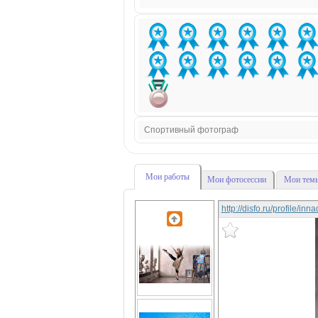
Спортивный фотограф
Мои работы
Мои фотосессии
Мои темы
http://disfo.ru/profile/in