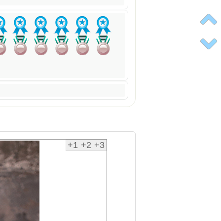
+1
+2
+3