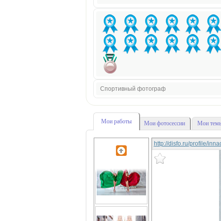
Спортивный фотограф
Мои работы
Мои фотосессии
Мои темы
http://disfo.ru/profile/in