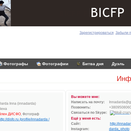
Зарегистрироваться
Забыли 
Фотографы
Фотографии
Битва дня
Дуэль
Инф
Вы можете мне:
Написать на почту:
In
na
dar
da
@g
Darda Inna (innadarda)
Позвонить:
+380950806
Вена
Связаться по Skype:
Член ДИСФО
, Фотограф
Ещё у меня есть:
ttp://disfo.ru /profile/innadarda /
Сайт:
http://innada
Instagram:
darda_photo