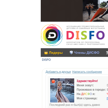
Лидеры
Члены ДИСФО
DISFO
Добавить в друзья
Написать сообщение
Здравствуйте!
Меня зовут:
Проживаю в городе:
На
Д
И
С
Ф
О
я:
Моя страница:
h
Последний раз я был(а) здесь давно