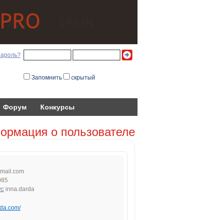
пароль?
Запомнить
скрытый
Форум
Конкурсы
ормация о пользователе
mail.
com
085
inna.darda
rda.com/