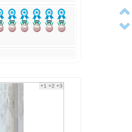
+1
+2
+3