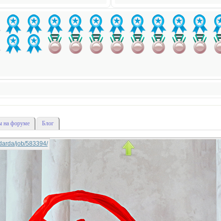
 на форуме
Блог
nadarda/job/583394/