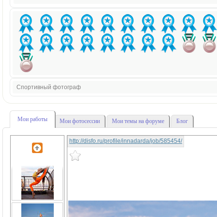
Спортивный фотограф
Мои работы
Мои фотосессии
Мои темы на форуме
Блог
http://disfo.ru/profile/innadarda/job/585454/