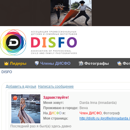
Лидеры
Члены ДИСФО
Фотографы
Фо
DISFO
Добавить в друзья
Написать сообщение
Здравствуйте!
Меня зовут:
Darda Inna (innadarda)
Проживаю в городе:
Вена
На
Д
И
С
Ф
О
я:
Член ДИСФО
, Фотограф
Моя страница:
http://disfo.ru /profile/innadarda /
Последний раз я был(а) здесь давно