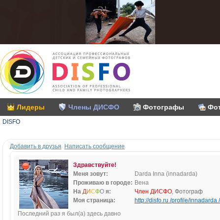
Лидеры
Члены ДИСФО
Фотографы
Фо
DISFO
Добавить в друзья
Написать сообщение
Здравствуйте!
Меня зовут:
Darda Inna (innadarda)
Проживаю в городе:
Вена
На
Д
И
С
Ф
О
я:
Член ДИСФО
, Фотограф
Моя страница:
http://disfo.ru /profile/innadarda /
Последний раз я был(а) здесь давно