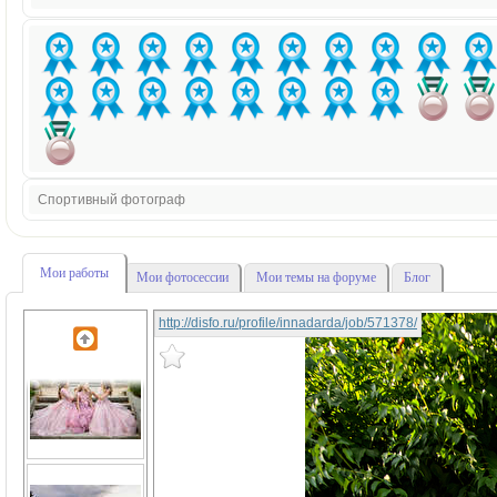
Спортивный фотограф
Мои работы
Мои фотосессии
Мои темы на форуме
Блог
http://disfo.ru/profile/innadarda/job/571378/