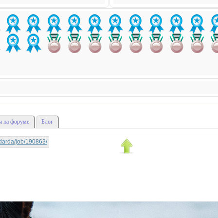
 на форуме
Блог
nadarda/job/190863/