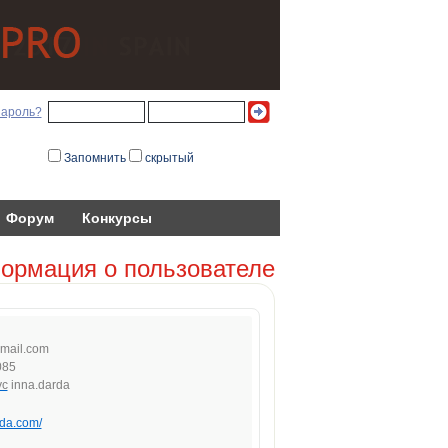
пароль?
Запомнить
скрытый
Форум
Конкурсы
ормация о пользователе
mail
.co
m
085
inna.darda
rda.com/