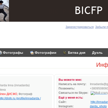
Зарегистрироваться
Забыли 
Фотографы
Фотографии
Битва дня
Дуэль
Инф
Вы можете мне:
Написать на почту:
Innad
ard
a@g
Darda Inna (innadarda)
Позвонить:
+380950806
Вена
Связаться по Skype:
Член ДИСФО
, Фотограф
Ещё у меня есть:
ttp://disfo.ru /profile/innadarda /
Сайт:
http://innada
Instagram:
darda_photo