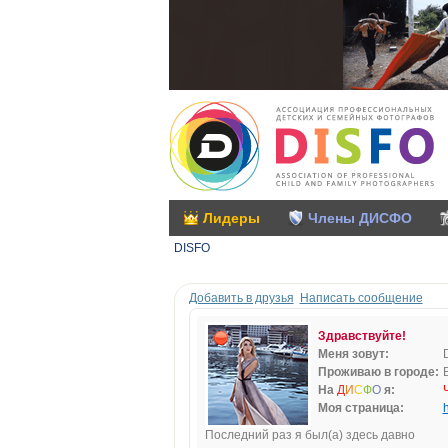
Лидеры
Члены ДИСФО
DISFO
Добавить в друзья
Написать сообщение
Здравствуйте!
Меня зовут:
Проживаю в городе:
На
Д
И
С
Ф
О
я:
Моя страница:
h
Последний раз я был(а) здесь давно