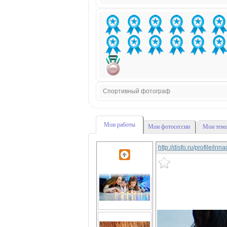
Спортивный фотограф
Мои работы
Мои фотосессии
Мои темы
http://disfo.ru/profile/in