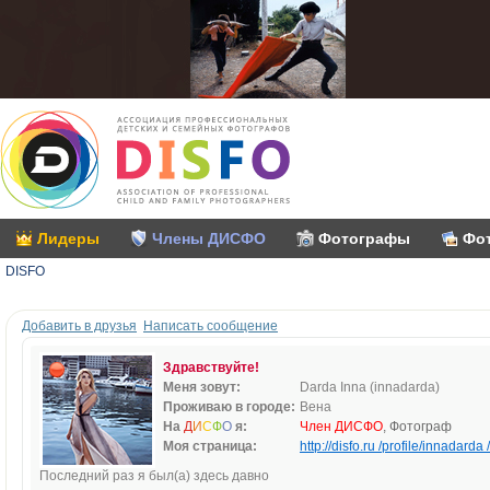
Лидеры
Члены ДИСФО
Фотографы
Фо
DISFO
Добавить в друзья
Написать сообщение
Здравствуйте!
Меня зовут:
Darda Inna (innadarda)
Проживаю в городе:
Вена
На
Д
И
С
Ф
О
я:
Член ДИСФО
, Фотограф
Моя страница:
http://disfo.ru /profile/innadarda /
Последний раз я был(а) здесь давно