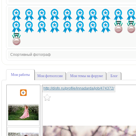
Спортивный фотограф
Мои работы
Мои фотосессии
Мои темы на форуме
Блог
http://disfo.ru/profile/innadarda/job/474372/