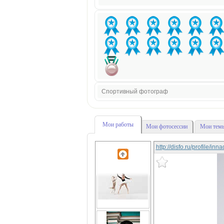
Спортивный фотограф
Мои работы
Мои фотосессии
Мои темы
http://disfo.ru/profile/in