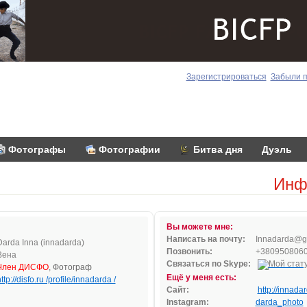
Зарегистрироваться
Забыли 
Фотографы
Фотографии
Битва дня
Дуэль
Инф
Вы можете мне:
Написать на почту:
Inn
adar
da@
g
Darda Inna (innadarda)
Позвонить:
+380950806
Вена
Связаться по Skype:
Член ДИСФО
, Фотограф
Ещё у меня есть:
ttp://disfo.ru /profile/innadarda /
Сайт:
http://innada
Instagram:
darda_photo