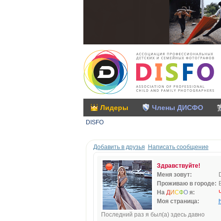
Лидеры
Члены ДИСФО
DISFO
Добавить в друзья
Написать сообщение
Здравствуйте!
Меня зовут:
Проживаю в городе:
На
Д
И
С
Ф
О
я:
Моя страница:
h
Последний раз я был(а) здесь давно