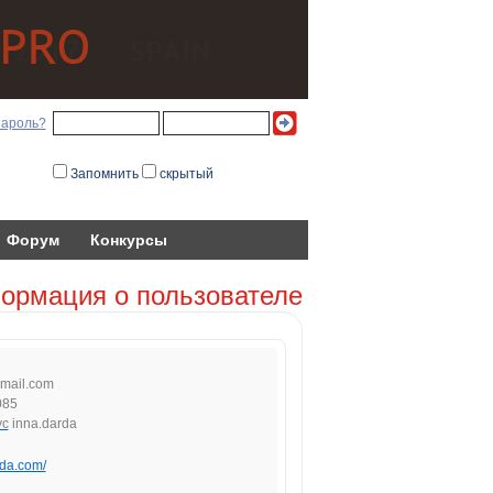
пароль?
Запомнить
скрытый
Форум
Конкурсы
ормация о пользователе
mai
l.c
o
m
085
inna.darda
rda.com/