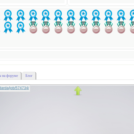
 на форуме
Блог
nadarda/job/574734/