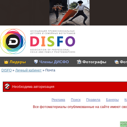
Лидеры
Члены ДИСФО
Фотографы
Фо
DISFO
»
Личный кабинет
»
Почта
Необходима авторизация
Реклама
Поиск
Правила
Банеры
К
Все фотоматериалы опубликованные на сайте имеют сво