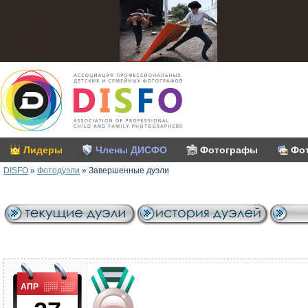
Лидеры
Члены ДИСФО
Фотографы
Фо
DISFO
»
Фотодуэли
»
Завершенные дуэли
АПР