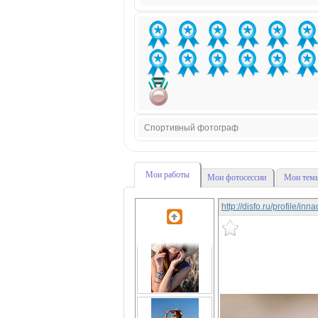
Спортивный фотограф
Мои работы
Мои фотосессии
Мои темы
http://disfo.ru/profile/in