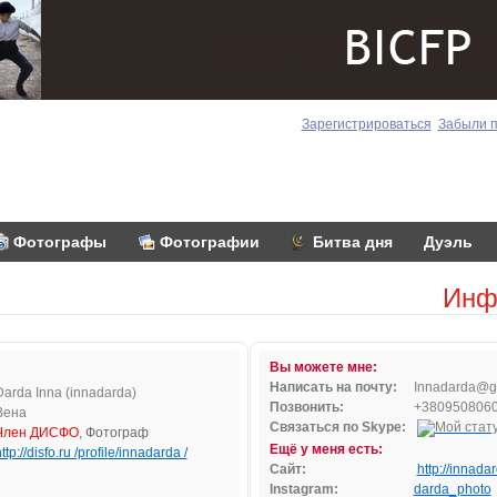
Зарегистрироваться
Забыли 
Фотографы
Фотографии
Битва дня
Дуэль
Инф
Вы можете мне:
Написать на почту:
In
nadar
da@g
Darda Inna (innadarda)
Позвонить:
+380950806
Вена
Связаться по Skype:
Член ДИСФО
, Фотограф
Ещё у меня есть:
ttp://disfo.ru /profile/innadarda /
Сайт:
http://innada
Instagram:
darda_photo