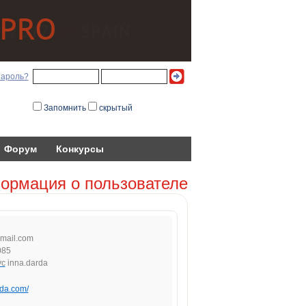
пароль?
Запомнить
скрытый
Форум
Конкурсы
ормация о пользователе
m
ail
.
com
085
inna.darda
rda.com/