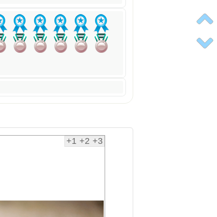
+1
+2
+3