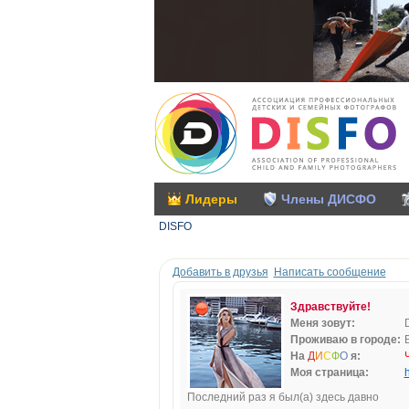
Лидеры
Члены ДИСФО
DISFO
Добавить в друзья
Написать сообщение
Здравствуйте!
Меня зовут:
Проживаю в городе:
На
Д
И
С
Ф
О
я:
Моя страница:
h
Последний раз я был(а) здесь давно