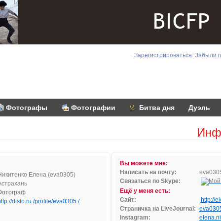
Зарегистрироваться
Забыли 
Фотографы
Фотографии
Битва дня
Дуэль
Инф
Вы можете мне:
Написать на почту:
ev
a030
Никитенко Елена (eva0305)
Связаться по Skype:
Астрахань
Ещё у меня есть:
Фотограф
Сайт:
http://
ttp://disfo.ru /profile/eva0305 /
Страничка на LiveJournal:
eva030
Instagram:
elena.ni