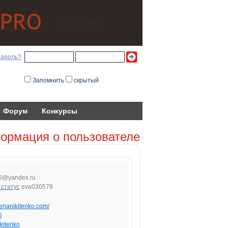
пароль?
Запомнить
скрытый
Форум
Конкурсы
ормация о пользователе
5
@
yande
x.ru
eva030578
elenanikitenko.com/
5
kitenko