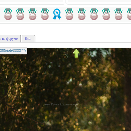
 на форуме
Блог
a0305/job/333377/