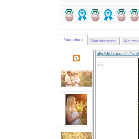
Мои работы
Мои фотосессии
Мои темы
http://disfo.ru/profile/ev