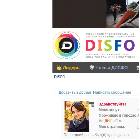
Лидеры
Члены ДИСФО
DISFO
Добавить в друзья
Написать сообщение
Здравствуйте!
Меня зовут:
Проживаю в городе:
На
Д
И
С
Ф
О
я:
Моя страница:
h
Последний раз я был(а) здесь давно