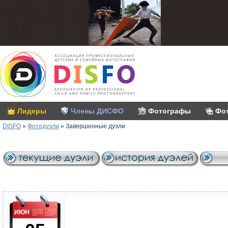
Лидеры
Члены ДИСФО
Фотографы
Фо
DISFO
»
Фотодуэли
»
Завершенные дуэли
ИЮН