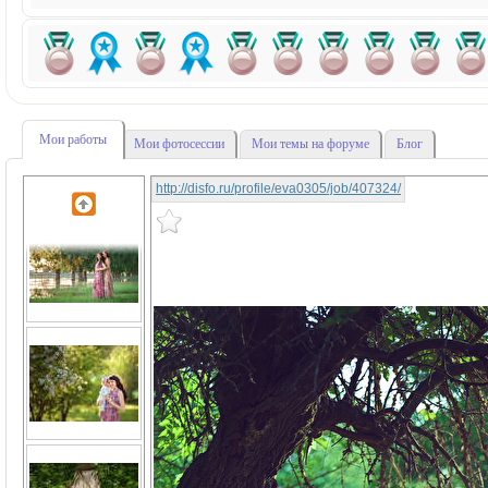
Мои работы
Мои фотосессии
Мои темы на форуме
Блог
http://disfo.ru/profile/eva0305/job/407324/