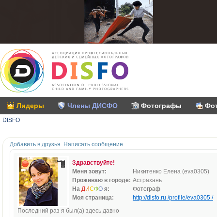
Лидеры
Члены ДИСФО
Фотографы
Фо
DISFO
Добавить в друзья
Написать сообщение
Здравствуйте!
Меня зовут:
Никитенко Елена (eva0305)
Проживаю в городе:
Астрахань
На
Д
И
С
Ф
О
я:
Фотограф
Моя страница:
http://disfo.ru /profile/eva0305 /
Последний раз я был(а) здесь давно