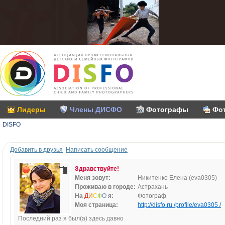
Лидеры
Члены ДИСФО
Фотографы
Фо
DISFO
Добавить в друзья
Написать сообщение
Здравствуйте!
Меня зовут:
Никитенко Елена (eva0305)
Проживаю в городе:
Астрахань
На
Д
И
С
Ф
О
я:
Фотограф
Моя страница:
http://disfo.ru /profile/eva0305 /
Последний раз я был(а) здесь давно