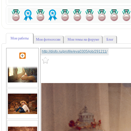
Мои работы
Мои фотосессии
Мои темы на форуме
Блог
http://disfo.ru/profile/eva0305/job/291211/