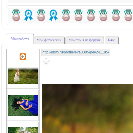
Мои работы
Мои фотосессии
Мои темы на форуме
Блог
http://disfo.ru/profile/eva0305/job/241195/