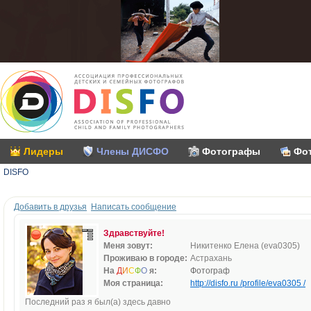
Лидеры
Члены ДИСФО
Фотографы
Фо
DISFO
Добавить в друзья
Написать сообщение
Здравствуйте!
Меня зовут:
Никитенко Елена (eva0305)
Проживаю в городе:
Астрахань
На
Д
И
С
Ф
О
я:
Фотограф
Моя страница:
http://disfo.ru /profile/eva0305 /
Последний раз я был(а) здесь давно