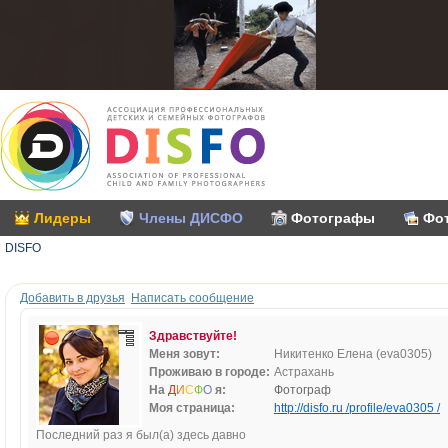
Лидеры
Члены ДИСФО
Фотографы
Фо
DISFO
Добавить в друзья
Написать сообщение
Здравствуйте!
Меня зовут:
Никитенко Елена (eva0305)
Проживаю в городе:
Астрахань
На
Д
И
С
Ф
О
я:
Фотограф
Моя страница:
http://disfo.ru /profile/eva0305 /
Последний раз я был(а) здесь давно