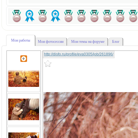
Мои работы
Мои фотосессии
Мои темы на форуме
Блог
http://disfo.ru/profile/eva0305/job/261896/