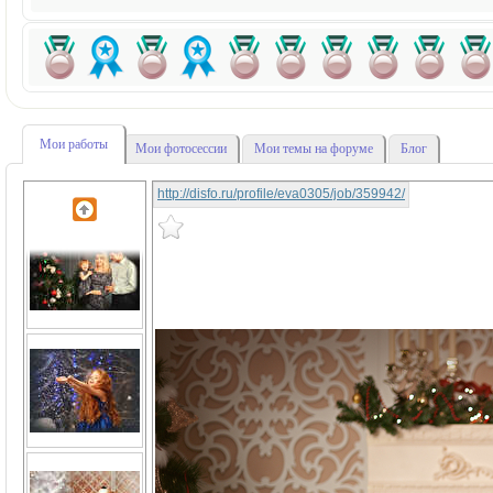
Мои работы
Мои фотосессии
Мои темы на форуме
Блог
http://disfo.ru/profile/eva0305/job/359942/