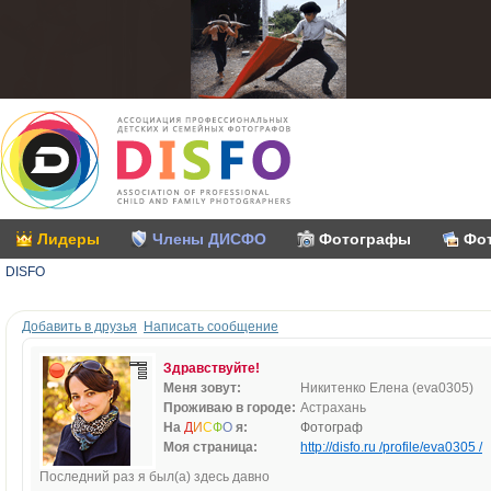
Лидеры
Члены ДИСФО
Фотографы
Фо
DISFO
Добавить в друзья
Написать сообщение
Здравствуйте!
Меня зовут:
Никитенко Елена (eva0305)
Проживаю в городе:
Астрахань
На
Д
И
С
Ф
О
я:
Фотограф
Моя страница:
http://disfo.ru /profile/eva0305 /
Последний раз я был(а) здесь давно