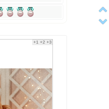
+1
+2
+3