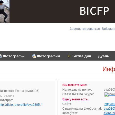
Зарегистрироваться
Забыли 
Фотографы
Фотографии
Битва дня
Дуэль
Инф
Вы можете мне:
Написать на почту:
ev
a
0
30
Никитенко Елена (eva0305)
Связаться по Skype:
Астрахань
Ещё у меня есть:
Фотограф
Сайт:
http://
ttp://disfo.ru /profile/eva0305 /
Страничка на LiveJournal:
eva030
Instagram:
elena.ni