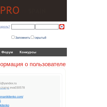
пароль?
Запомнить
скрытый
Форум
Конкурсы
ормация о пользователе
5@y
a
nde
x
.ru
eva030578
elenanikitenko.com/
5
kitenko