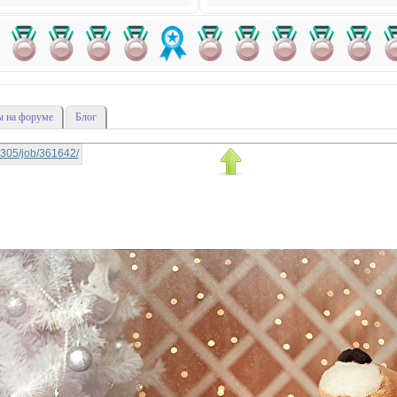
 на форуме
Блог
a0305/job/361642/