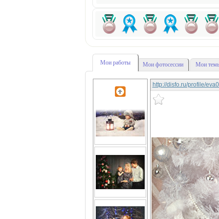
Мои работы
Мои фотосессии
Мои темы
http://disfo.ru/profile/ev