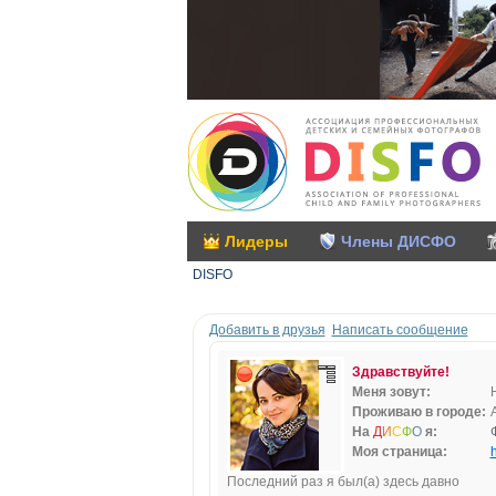
Лидеры
Члены ДИСФО
DISFO
Добавить в друзья
Написать сообщение
Здравствуйте!
Меня зовут:
Проживаю в городе:
На
Д
И
С
Ф
О
я:
Моя страница:
h
Последний раз я был(а) здесь давно