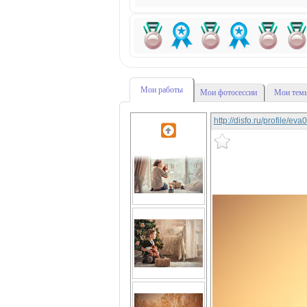
Мои работы
Мои фотосессии
Мои темы
http://disfo.ru/profile/ev