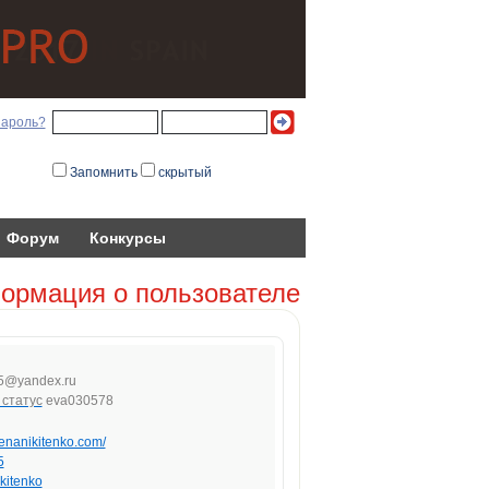
пароль?
Запомнить
скрытый
Форум
Конкурсы
ормация о пользователе
5
@ya
ndex
.
ru
eva030578
elenanikitenko.com/
5
kitenko