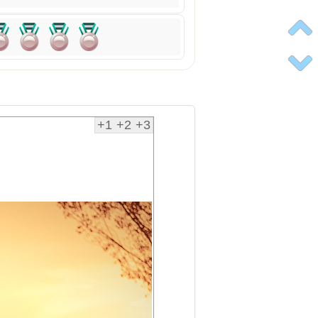
+1
+2
+3