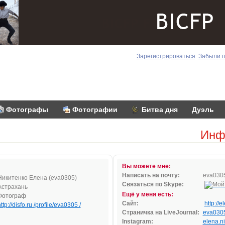
Зарегистрироваться
Забыли 
Фотографы
Фотографии
Битва дня
Дуэль
Инф
Вы можете мне:
Написать на почту:
ev
a0
30
Никитенко Елена (eva0305)
Связаться по Skype:
Астрахань
Ещё у меня есть:
Фотограф
Сайт:
http://
ttp://disfo.ru /profile/eva0305 /
Страничка на LiveJournal:
eva030
Instagram:
elena.ni