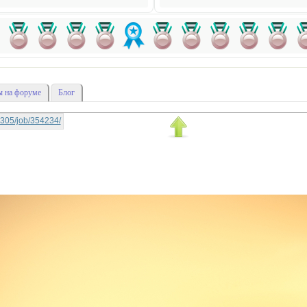
 на форуме
Блог
a0305/job/354234/