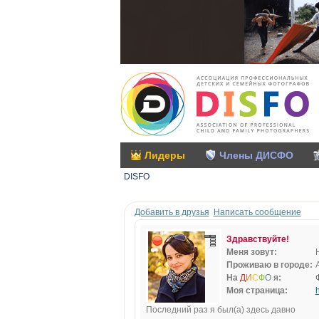
Лидеры
Члены ДИСФО
DISFO
Добавить в друзья
Написать сообщение
Здравствуйте!
Меня зовут:
Проживаю в городе:
На
Д
И
С
Ф
О
я:
Моя страница:
h
Последний раз я был(а) здесь давно