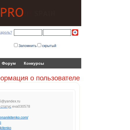
пароль?
Запомнить
скрытый
Форум
Конкурсы
ормация о пользователе
5
@
ya
nde
x.ru
eva030578
elenanikitenko.com/
5
kitenko