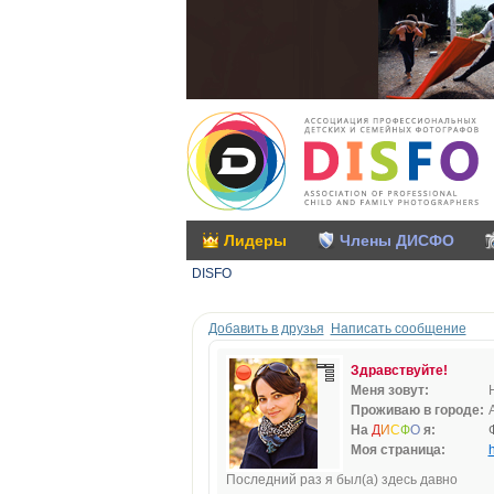
Лидеры
Члены ДИСФО
DISFO
Добавить в друзья
Написать сообщение
Здравствуйте!
Меня зовут:
Проживаю в городе:
На
Д
И
С
Ф
О
я:
Моя страница:
h
Последний раз я был(а) здесь давно