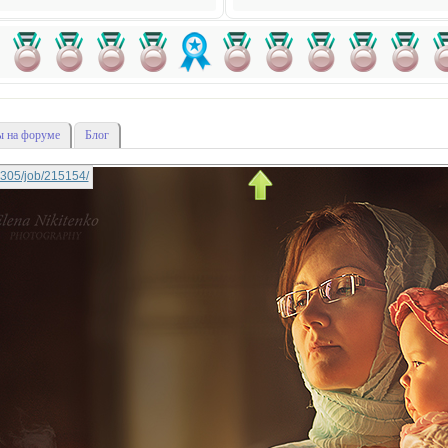
 на форуме
Блог
a0305/job/215154/