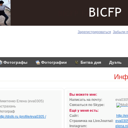
Зарегистрироваться
Забыли 
Фотографы
Фотографии
Битва дня
Дуэль
Инф
Вы можете мне:
Написать на почту:
eva03
0
Никитенко Елена (eva0305)
Связаться по Skype:
Астрахань
Ещё у меня есть:
Фотограф
Сайт:
http://
ttp://disfo.ru /profile/eva0305 /
Страничка на LiveJournal:
eva030
Instagram:
elena.ni