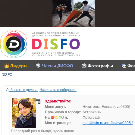
Лидеры
Члены ДИСФО
Фотографы
Фо
DISFO
Добавить в друзья
Написать сообщение
Здравствуйте!
Меня зовут:
Никитенко Елена (eva0305)
Проживаю в городе:
Астрахань
На
Д
И
С
Ф
О
я:
Фотограф
Моя страница:
http://disfo.ru /profile/eva0305 /
Последний раз я был(а) здесь давно