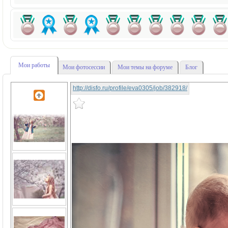
Мои работы
Мои фотосессии
Мои темы на форуме
Блог
http://disfo.ru/profile/eva0305/job/382918/