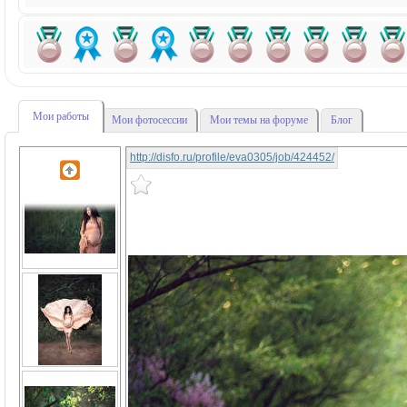
Мои работы
Мои фотосессии
Мои темы на форуме
Блог
http://disfo.ru/profile/eva0305/job/424452/