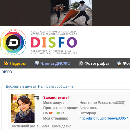
Лидеры
Члены ДИСФО
Фотографы
Фо
DISFO
Добавить в друзья
Написать сообщение
Здравствуйте!
Меня зовут:
Никитенко Елена (eva0305)
Проживаю в городе:
Астрахань
На
Д
И
С
Ф
О
я:
Фотограф
Моя страница:
http://disfo.ru /profile/eva0305 /
Последний раз я был(а) здесь давно