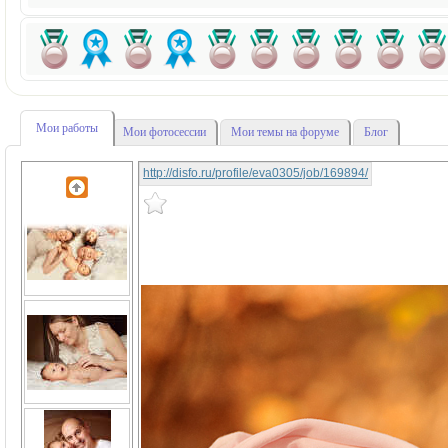
Мои работы
Мои фотосессии
Мои темы на форуме
Блог
http://disfo.ru/profile/eva0305/job/169894/