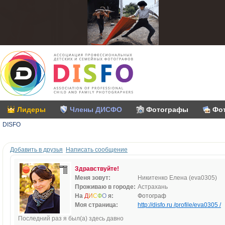
Лидеры
Члены ДИСФО
Фотографы
Фо
DISFO
Добавить в друзья
Написать сообщение
Здравствуйте!
Меня зовут:
Никитенко Елена (eva0305)
Проживаю в городе:
Астрахань
На
Д
И
С
Ф
О
я:
Фотограф
Моя страница:
http://disfo.ru /profile/eva0305 /
Последний раз я был(а) здесь давно