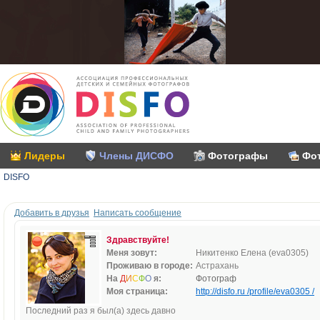
Лидеры
Члены ДИСФО
Фотографы
Фо
DISFO
Добавить в друзья
Написать сообщение
Здравствуйте!
Меня зовут:
Никитенко Елена (eva0305)
Проживаю в городе:
Астрахань
На
Д
И
С
Ф
О
я:
Фотограф
Моя страница:
http://disfo.ru /profile/eva0305 /
Последний раз я был(а) здесь давно