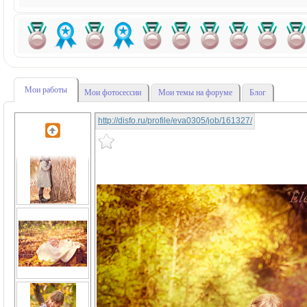
Мои работы
Мои фотосессии
Мои темы на форуме
Блог
http://disfo.ru/profile/eva0305/job/161327/