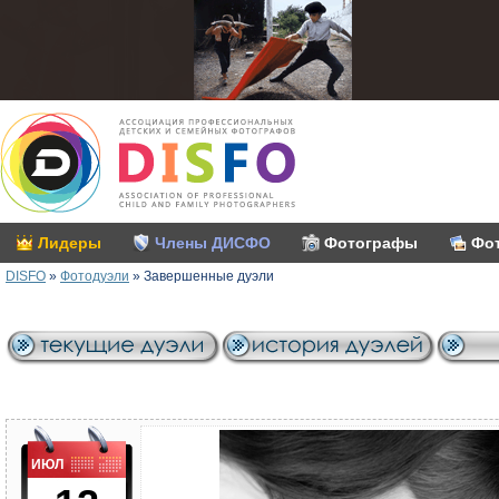
Лидеры
Члены ДИСФО
Фотографы
Фо
DISFO
»
Фотодуэли
»
Завершенные дуэли
ИЮЛ